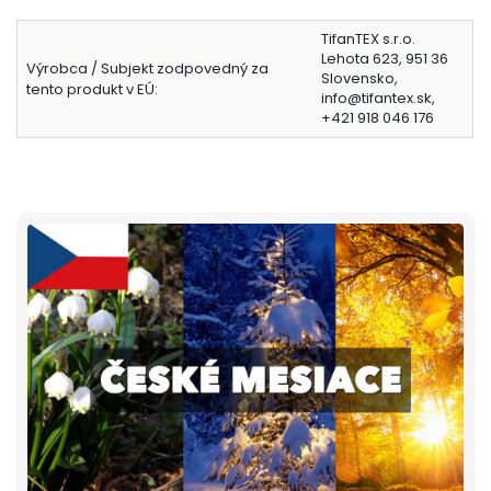
TifanTEX s.r.o.
Lehota 623, 951 36
Výrobca / Subjekt zodpovedný za
Slovensko,
tento produkt v EÚ:
info@tifantex.sk,
+421 918 046 176