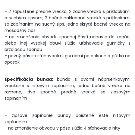
- 2 zapustené predné vrecká, 2 zadné vrecká s príklopkami
a suchým zipsom, 2 bočné nakladané vrecká s príklopkami
so zapínaním na suchý zips, jedno skryté bočné vrecko na
mosadzný zips
- na zmenšenie obvodu spodnej časti nohavíc do kanád,
alebo inej vysokej obuvi slúžia uťahovacie gumičky s
brzdiacou sponou
- pevný pás so sťahovacími gumami po bokoch a pútka na
opasok
špecifikácia bunda:
bunda s dvomi náprsenkovými
vreckami s nitovým zapínaním, jedno bočné vrecko na
ramene, dve spodné predné vrecká so zipsovým
zapínaním
- zipsové zapínanie bundy poistené ešte nitovým
zapínaním
- na zmenšenie obvodu v páse slúžia 4 sťahovacie nity