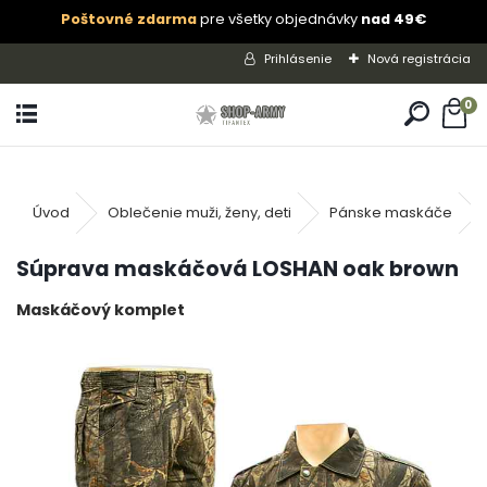
Poštovné zdarma
pre všetky objednávky
nad 49€
Prihlásenie
Nová registrácia
0
Úvod
Oblečenie muži, ženy, deti
Pánske maskáče
Súprava maskáčová LOSHAN oak brown
Maskáčový komplet