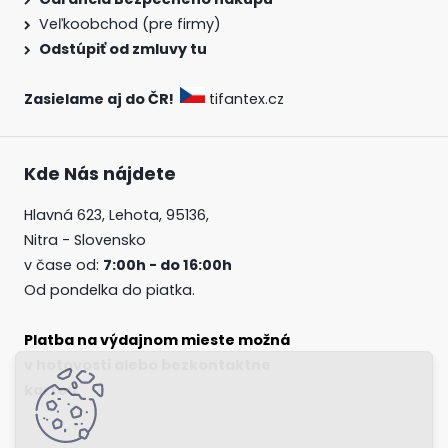
Veľkoobchod (pre firmy)
Odstúpiť od zmluvy tu
Zasielame aj do ČR!
tifantex.cz
Kde Nás nájdete
Hlavná 623, Lehota, 95136,
Nitra - Slovensko
v čase od:
7:00h - do 16:00h
Od pondelka do piatka.
Platba na výdajnom mieste možná
v hotovosti alebo bezkontaktne
kartou