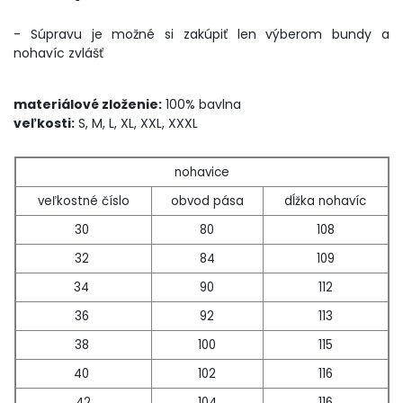
- Súpravu je možné si zakúpiť len výberom bundy a
nohavíc zvlášť
materiálové zloženie:
100% bavlna
veľkosti:
S, M, L, XL, XXL, XXXL
nohavice
veľkostné číslo
obvod pása
dĺžka nohavíc
30
80
108
32
84
109
34
90
112
36
92
113
38
100
115
40
102
116
42
104
116