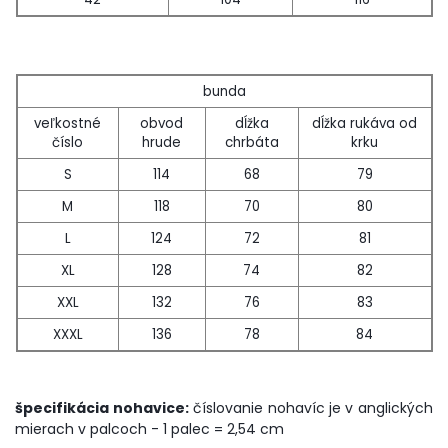
bunda
veľkostné
obvod
dĺžka
dĺžka rukáva od
číslo
hrude
chrbáta
krku
S
114
68
79
M
118
70
80
L
124
72
81
XL
128
74
82
XXL
132
76
83
XXXL
136
78
84
špecifikácia nohavice:
číslovanie nohavíc je v anglických
mierach v palcoch - 1 palec = 2,54 cm