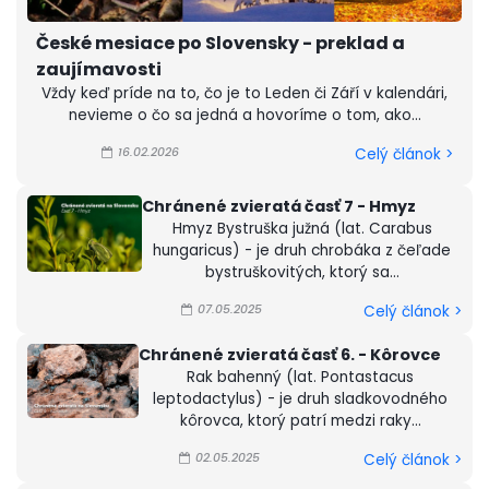
České mesiace po Slovensky - preklad a
zaujímavosti
Vždy keď príde na to, čo je to Leden či Září v kalendári,
nevieme o čo sa jedná a hovoríme o tom, ako...
16.02.2026
Celý článok >
Chránené zvieratá časť 7 - Hmyz
Hmyz Bystruška južná (lat. Carabus
hungaricus) - je druh chrobáka z čeľade
bystruškovitých, ktorý sa...
07.05.2025
Celý článok >
Chránené zvieratá časť 6. - Kôrovce
Rak bahenný (lat. Pontastacus
leptodactylus) - je druh sladkovodného
kôrovca, ktorý patrí medzi raky...
02.05.2025
Celý článok >