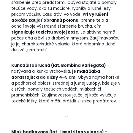
sfarbenie pred predátormi. Obýva stojaté a pomaly
tečúce vody, ako sú močiare, rybníky a lužné lesy,
pričom väčšinu času trávi vo vode.
Pri vyrušení
dokáže zaujať obrannú polohu,
prehne telo a
odhalí svoje výstražné sfarbenie brucha, čím
signalizuje toxicitu svojej kože.
Je aktívna najmä
počas dňa a živí sa drobným hmyzom. Zaujímavosťou
je jej charakteristické volanie, ktoré pripomína tiché
dunivé „uh-uh-uh“.
Kunka žltobruchá (lat. Bombina variegata)
-
nazývaná aj kunka vrchovská,
je malá žaba
dorastajúca do dĺžky 4–5 cm.
Obýva najmä horské
a podhorské oblasti strednej a južnej Európy, kde žije v
čistých, pomaly tečúcich vodách, mlákach či
prameniskách. Zaujímavosťou je, že jej koža vylučuje
toxické látky, ktoré môžu dráždiť sliznice predátorov.
--
Mlok bodkovaný (lat. Lissotriton vulgaris)
-