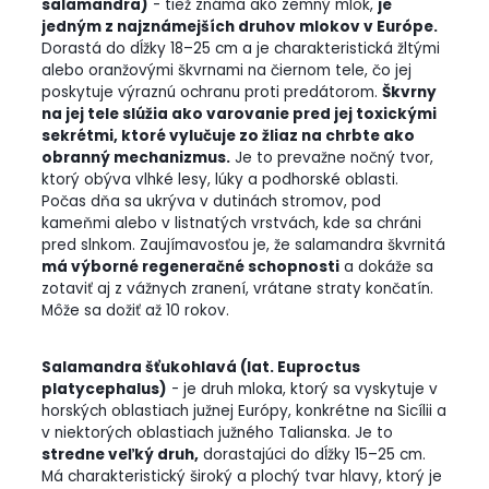
salamandra)
- tiež známa ako zemný mlok,
je
jedným z najznámejších druhov mlokov v Európe.
Dorastá do dĺžky 18–25 cm a je charakteristická žltými
alebo oranžovými škvrnami na čiernom tele, čo jej
poskytuje výraznú ochranu proti predátorom.
Škvrny
na jej tele slúžia ako varovanie pred jej toxickými
sekrétmi, ktoré vylučuje zo žliaz na chrbte ako
obranný mechanizmus.
Je to prevažne nočný tvor,
ktorý obýva vlhké lesy, lúky a podhorské oblasti.
Počas dňa sa ukrýva v dutinách stromov, pod
kameňmi alebo v listnatých vrstvách, kde sa chráni
pred slnkom. Zaujímavosťou je, že salamandra škvrnitá
má výborné regeneračné schopnosti
a dokáže sa
zotaviť aj z vážnych zranení, vrátane straty končatín.
Môže sa dožiť až 10 rokov.
Salamandra šťukohlavá (lat. Euproctus
platycephalus)
- je druh mloka, ktorý sa vyskytuje v
horských oblastiach južnej Európy, konkrétne na Sicílii a
v niektorých oblastiach južného Talianska. Je to
stredne veľký druh,
dorastajúci do dĺžky 15–25 cm.
Má charakteristický široký a plochý tvar hlavy, ktorý je