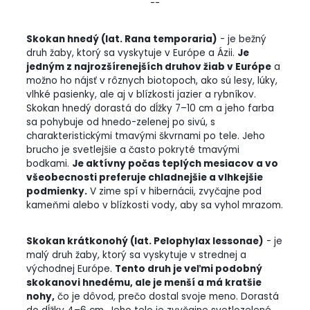
--
Skokan hnedý (lat. Rana temporaria)
- je bežný
druh žaby, ktorý sa vyskytuje v Európe a Ázii.
Je
jedným z najrozšírenejších druhov žiab v Európe
a
možno ho nájsť v rôznych biotopoch, ako sú lesy, lúky,
vlhké pasienky, ale aj v blízkosti jazier a rybníkov.
Skokan hnedý dorastá do dĺžky 7–10 cm a jeho farba
sa pohybuje od hnedo-zelenej po sivú, s
charakteristickými tmavými škvrnami po tele. Jeho
brucho je svetlejšie a často pokryté tmavými
bodkami.
Je aktívny počas teplých mesiacov a vo
všeobecnosti preferuje chladnejšie a vlhkejšie
podmienky.
V zime spí v hibernácii, zvyčajne pod
kameňmi alebo v blízkosti vody, aby sa vyhol mrazom.
Skokan krátkonohý (lat. Pelophylax lessonae)
- je
malý druh žaby, ktorý sa vyskytuje v strednej a
východnej Európe.
Tento druh je veľmi podobný
skokanovi hnedému, ale je menší a má kratšie
nohy,
čo je dôvod, prečo dostal svoje meno. Dorastá