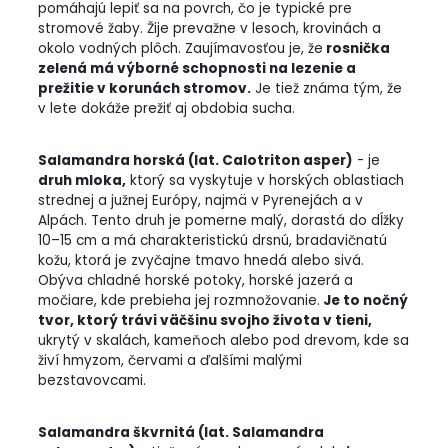
pomáhajú lepiť sa na povrch, čo je typické pre
stromové žaby. Žije prevažne v lesoch, krovinách a
okolo vodných plôch. Zaujímavosťou je, že
rosnička
zelená má výborné schopnosti na lezenie a
prežitie v korunách stromov.
Je tiež známa tým, že
v lete dokáže prežiť aj obdobia sucha.
Salamandra horská (lat. Calotriton asper)
- je
druh mloka,
ktorý sa vyskytuje v horských oblastiach
strednej a južnej Európy, najmä v Pyrenejách a v
Alpách. Tento druh je pomerne malý, dorastá do dĺžky
10–15 cm a má charakteristickú drsnú, bradavičnatú
kožu, ktorá je zvyčajne tmavo hnedá alebo sivá.
Obýva chladné horské potoky, horské jazerá a
močiare, kde prebieha jej rozmnožovanie.
Je to nočný
tvor, ktorý trávi väčšinu svojho života v tieni,
ukrytý v skalách, kameňoch alebo pod drevom, kde sa
živí hmyzom, červami a ďalšími malými
bezstavovcami.
Salamandra škvrnitá (lat. Salamandra