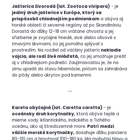
Jašterica živorodá (lat. Zootoca vivipara)
- je
jediný druh jašterice v Európe, ktorý sa
prispôsobil chladnejším podmienkam
a obýva aj
horské oblasti či severné regióny až po Škandináviu.
Dorastá do dĺžky 12–18 cm vrátane chvosta a jej
sfarbenie je zvyčajne hnedé, sivé alebo olivové s
tmavými škvrnami, čo jej pomáha splývať s
prostredím. Na rozdiel od väčšiny jašteríc
nekladie
vajcia, ale rodí živé mláďatá,
čo jej umožňuje prežiť
aj v chladnejšom podnebí. Zaujímavosťou je, že na
zimu upadá do stavu hibernácie, pričom sa zahrabáva
do pôdy alebo úkrytov pod kameňmi.
--
Kareta obyčajná (lat. Caretta caretta)
- je
oceánsky druh korytnačky,
ktorá obýva teplé a
mierne vody Atlantického, Indického a Tichého
oceánu, ako aj Stredozemné more.
Patrí
medzi
väčšie morské korytnačky,
dosahuje dĺžku panciera
80–110 cm a hmotnosť 100–180 kg. Má mohutnú hlavu a