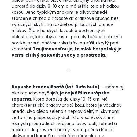
oblastiach Poľska, Slovenska, Ukrajiny a Rumunska.
Dorastá do dĺžky 8–10 cm a má štíhle telo s hladkou
kožou. Jeho typickým znakom je olivovohnedé
sfarbenie chrbta a žltkasté až oranžové brucho bez
výrazných škvŕn, na rozdiel od príbuzných druhov
mlokov. Žije v horských lesoch a podhorských
oblastiach, kde obýva čisté, pomaly tečúce potoky a
horské jazerá. Väčšinu roka trávi na súši, ukrytý pod
kameňmi.
Zaujímavosťou je, že mlok karpatský je
veľmi citlivý na kvalitu vody a prostredia.
--
Ropucha bradavičnatá (lat. Bufo bufo)
- známa aj
ako ropucha obyčajná,
je najväčšia európska
ropucha,
ktorá dorastá do dĺžky 10–15 cm. Má
charakteristickú bradavičnatú kožu, ktorá je väčšinou
hnedá, sivá alebo zelená s nepravidelnými škvrnami.
Je to silno prispôsobivý druh, ktorý sa vyskytuje v
rôznych prostrediach, vrátane lesov, polí, záhrad a
mokradí. Je prevažne nočný tvor a počas dňa sa
ukrýva pod kameňmi, trhlinách pôdy alebo v