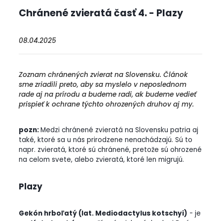
Chránené zvieratá časť 4. - Plazy
08.04.2025
Zoznam chránených zvierat na Slovensku. Článok
sme zriadili preto, aby sa myslelo v neposlednom
rade aj na prírodu a budeme radi, ak budeme vedieť
prispieť k ochrane týchto ohrozených druhov aj my.
pozn:
M
edzi chránené zvieratá na Slovensku patria aj
také, ktoré sa u nás prirodzene nenachádzajú. Sú to
napr. zvieratá, ktoré sú chránené, pretože sú ohrozené
na celom svete, alebo zvieratá, ktoré len migrujú.
Plazy
Gekón hrboľatý (lat. Mediodactylus kotschyi)
- je