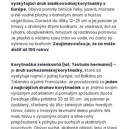
vyskytujúci druh sladkovodnej korytnačky v
Európe.
Obýva pomaly tečúce rieky, jazerá, močiare
a iné vodné plochy s bahnitým dnom a hustou
vegetáciou. Dorastá do dĺžky 12–25 cm a jej pancier je
tmavý s drobnými žltými bodkami. Je všežravá, živí sa
rybami, obojživelníkmi, hmyzom aj rastlinnou potravou.
Je plachá a väčšinu času trávi vo vode, no často sa
vyhrieva na brehoch.
Zaujímavosťou je, že sa môže
dožiť až 100 rokov
Korytnačka zelenkastá (lat. Testudo hermanni) -
je
druh suchozemskej korytnačky,
ktorá sa
vyskytuje najmä v južnej Európe, od Balkánu po
Taliansko a južné Francúzsko. Je považovaná za
jeden
z najkrajších druhov korytnačiek
a je známa svojím
výrazným zafarbením a pomalým spôsobom života.
Dosahuje dĺžku približne 20 až 30 cm. Jej pancier je
zaoblený, sfarbený do žlto-zelených alebo hnedých
tónov, často s tmavými škvrnami alebo pruhmi. Má
malú hlavu s výraznými očami a silné nohy
prispôsobené k pohybu po suchých a skalnatých
povrchoch. Obýva suché, skalnaté oblasti, lesy a stepi.