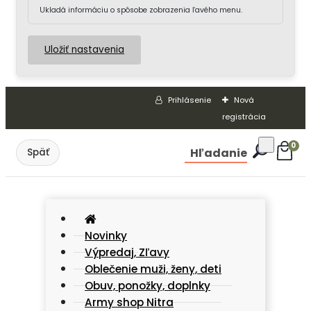
Ukladá informáciu o spôsobe zobrazenia ľavého menu.
Uložiť nastavenia
Prihlásenie
Nová
registrácia
0
Hľadanie
Novinky
Výpredaj, Zľavy
Oblečenie muži, ženy, deti
Obuv, ponožky, doplnky
Army shop Nitra