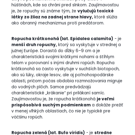
húštinách, kde sa chráni pred slnkom. Zaujímavosťou
je, že ropuchy sú známe tým, že
vylučujú toxické
látky zo žliaz na zadnej strane hlavy,
ktoré slúžia
ako obranný mechanizmus proti predátorom.
Ropucha krátkonohá (lat. Epidalea calamita)
- je
menší druh ropuchy,
ktorý sa vyskytuje v strednej a
južnej Európe. Dorastá do dĺžky 6–9 cm a je
charakteristická svojimi krátkymi nohami a štíhlym
telom v porovnaní s inými druhmi ropúch. Ropucha
krátkonohá sa často vyskytuje v suchších biotopoch,
ako sú lúky, okraje lesov, ale aj poľnohospodárske
oblasti, pričom počas obdobia rozmnožovania migruje
do vodných plôch. Samce predvádzajú
charakteristické „krákanie“ pri prilákaní samíc.
Zaujímavosťou je, že ropucha krátkonohá
je veľmi
prispôsobivá
suchým podmienkam
a dokáže prežiť
v menej vlhkých oblastiach, čo nie je typické pre
väčšinu ropúch.
Ropucha zelená (lat. Bufo viridis)
- je
stredne