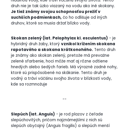
hladinou vody, kde trávi väčšinu svojho života. Tento
druh nie je tak úzko viazaný na vodu ako iné skokany.
Je tiež známy svojou schopnosťou prežiť v
suchších podmienkach,
čo ho odlišuje od iných
druhov, ktoré sa musia držať blízko vody.
Skokan zelený (lat. Pelophylax kl. esculentus)
- je
hybridný druh žaby, ktorý
vznikol krížením skokana
rapotavého a skokana krátkonohého.
Tento druh
je známy ako skokan zelený, pretože má prevažne
zelené sfarbenie, hoci môže mať aj rôzne odtiene
hnedých alebo šedých farieb. Má výrazné zadné nohy,
ktoré sú prispôsobené na skákanie. Tento druh je
vodný a trávi väčšinu svojho života v blízkosti vody,
kde sa rozmnožuje
--
Slepúch (lat. Anguis)
- je rod plazov z čeľade
slepúchovitých, pričom najznámejšími z nich sú
slepúch obyčajný (Anguis fragilis) a slepúch menší