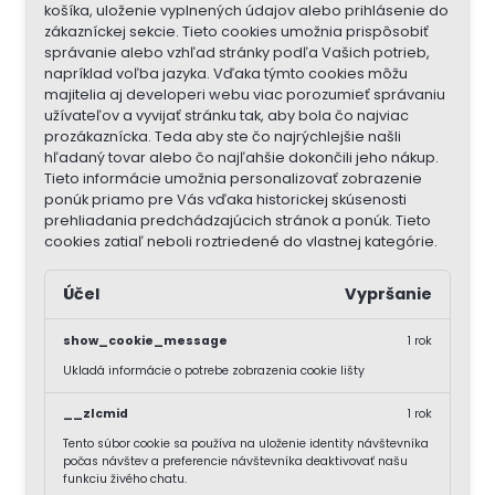
košíka, uloženie vyplnených údajov alebo prihlásenie do
zákazníckej sekcie.
Tieto cookies umožnia prispôsobiť
správanie alebo vzhľad stránky podľa Vašich potrieb,
napríklad voľba jazyka.
Vďaka týmto cookies môžu
majitelia aj developeri webu viac porozumieť správaniu
užívateľov a vyvijať stránku tak, aby bola čo najviac
prozákaznícka. Teda aby ste čo najrýchlejšie našli
hľadaný tovar alebo čo najľahšie dokončili jeho nákup.
Tieto informácie umožnia personalizovať zobrazenie
ponúk priamo pre Vás vďaka historickej skúsenosti
prehliadania predchádzajúcich stránok a ponúk.
Tieto
cookies zatiaľ neboli roztriedené do vlastnej kategórie.
Účel
Vypršanie
show_cookie_message
1 rok
Ukladá informácie o potrebe zobrazenia cookie lišty
__zlcmid
1 rok
Tento súbor cookie sa používa na uloženie identity návštevníka
počas návštev a preferencie návštevníka deaktivovať našu
funkciu živého chatu.