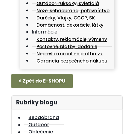
Outdoor, ruksaky, svietidlá
Nože, sebaobrana, poľovníctvo
Darčeky, Vlajky, CCCP, SK
Domácnosť, dekorácie, látky
Informácie
Kontakty, reklamácie, výmeny
Poštovné, platby, dodanie
Neprešla mi online platba >>
Garancia bezpečného nákupu
Rubriky blogu
Sebaobrana
Outdoor
Oblečenie