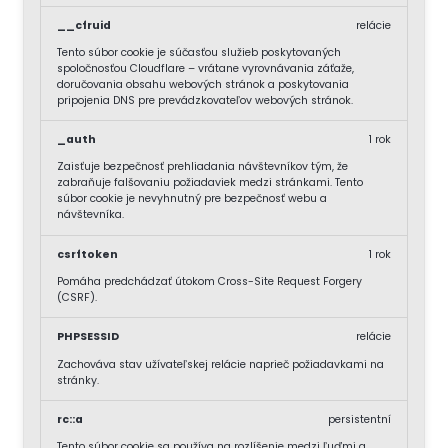
__cfruid
relácie
Tento súbor cookie je súčasťou služieb poskytovaných
spoločnosťou Cloudflare – vrátane vyrovnávania záťaže,
doručovania obsahu webových stránok a poskytovania
pripojenia DNS pre prevádzkovateľov webových stránok.
_auth
1 rok
Zaisťuje bezpečnosť prehliadania návštevníkov tým, že
zabraňuje falšovaniu požiadaviek medzi stránkami. Tento
súbor cookie je nevyhnutný pre bezpečnosť webu a
návštevníka.
csrftoken
1 rok
Pomáha predchádzať útokom Cross-Site Request Forgery
(CSRF).
PHPSESSID
relácie
Zachováva stav užívateľskej relácie naprieč požiadavkami na
stránky.
rc::a
persistentní
Tento súbor cookie sa používa na rozlíšenie medzi ľuďmi a