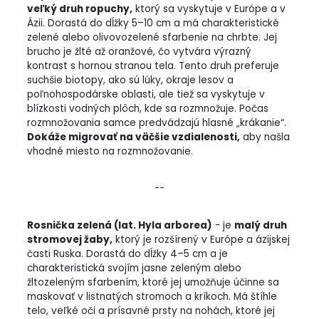
veľký druh ropuchy,
ktorý sa vyskytuje v Európe a v
Ázii. Dorastá do dĺžky 5–10 cm a má charakteristické
zelené alebo olivovozelené sfarbenie na chrbte. Jej
brucho je žlté až oranžové, čo vytvára výrazný
kontrast s hornou stranou tela. Tento druh preferuje
suchšie biotopy, ako sú lúky, okraje lesov a
poľnohospodárske oblasti, ale tiež sa vyskytuje v
blízkosti vodných plôch, kde sa rozmnožuje. Počas
rozmnožovania samce predvádzajú hlasné „krákanie“.
Dokáže migrovať na väčšie vzdialenosti,
aby našla
vhodné miesto na rozmnožovanie.
--
Rosnička zelená (lat. Hyla arborea)
- je
malý druh
stromovej žaby,
ktorý je rozšírený v Európe a ázijskej
časti Ruska. Dorastá do dĺžky 4–5 cm a je
charakteristická svojím jasne zeleným alebo
žltozeleným sfarbením, ktoré jej umožňuje účinne sa
maskovať v listnatých stromoch a kríkoch. Má štíhle
telo, veľké oči a prísavné prsty na nohách, ktoré jej