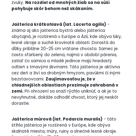
zvuky.
Na rozdiel od mnohých žiab sa na súši
pohybuje skôr behom než skákaním.
Jašterica krátkohlavá (lat. Lacerta agilis)
-
známa aj ako jašterica bystrá alebo jašterica
obyčajná, je rozšírená v Európe a Ázii, kde obýva lúky,
lesné okraje a suché krovinaté oblasti. Dorastá do
dĺžky približne 20–25 cm vrátane chvosta. Samec je
často sfarbený do zelena, najmä v období párenia,
zatiaľ čo samica a mladé jedince majú hnedastý
odtieň s tmavými škvrnami. Táto jašterica je aktívna
cez deň a živí sa drobným hmyzom, pavúkmi či inými
bezstavovcami.
Zaujímavosťou je, že v
chladnejších oblastiach prezimuje zahrabaná v
zemi.
Pri ohrození sa snaží rýchlo uniknúť, a ak je to
nevyhnutné, dokáže odhodiť chvost, ktorý jej neskôr
dorastie.
Jašterica múrová (lat. Podarcis muralis)
- táto
štíhla jašterica je rozšírená v Európe, kde obýva
skalnaté miesta, múry, ruiny a slnečné lesné okraje.