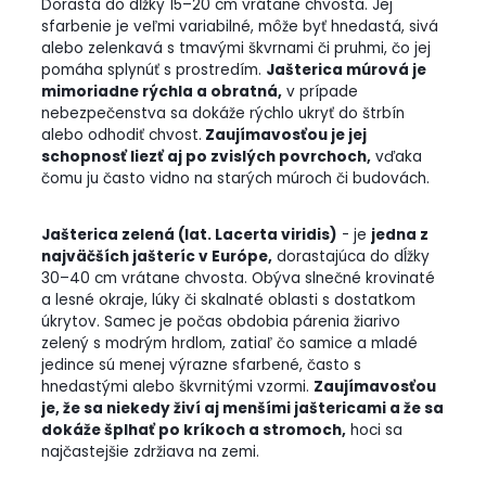
Dorastá do dĺžky 15–20 cm vrátane chvosta. Jej
sfarbenie je veľmi variabilné, môže byť hnedastá, sivá
alebo zelenkavá s tmavými škvrnami či pruhmi, čo jej
pomáha splynúť s prostredím.
Jašterica múrová je
mimoriadne rýchla a obratná,
v prípade
nebezpečenstva sa dokáže rýchlo ukryť do štrbín
alebo odhodiť chvost.
Zaujímavosťou je jej
schopnosť liezť aj po zvislých povrchoch,
vďaka
čomu ju často vidno na starých múroch či budovách.
Jašterica zelená (lat. Lacerta viridis)
- je
jedna z
najväčších jašteríc v Európe,
dorastajúca do dĺžky
30–40 cm vrátane chvosta. Obýva slnečné krovinaté
a lesné okraje, lúky či skalnaté oblasti s dostatkom
úkrytov. Samec je počas obdobia párenia žiarivo
zelený s modrým hrdlom, zatiaľ čo samice a mladé
jedince sú menej výrazne sfarbené, často s
hnedastými alebo škvrnitými vzormi.
Zaujímavosťou
je, že sa niekedy živí aj menšími jaštericami a že sa
dokáže šplhať po kríkoch a stromoch,
hoci sa
najčastejšie zdržiava na zemi.