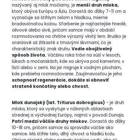
nazývaný aj mlok močiarny, je
menší druh mloka,
ktorý obýva Európu a Áziu. Dorastá do dĺžky 7–11 cm a
vyznačuje sa štíhlym telom s hladkou, mierne
bradavičnatou kožou. Sfarbenie je najčastejšie hnedé,
olivové alebo sivé, pričom samce majú v období
rozmnožovania na chrbte výrazný vlnitý lem. Bruško je
oranžové až žltkasté s tmavými škvrnami, čo je
charakteristický znak druhu.
Vedie obojživelný
spôsob života.
Väčšinu roka trávi na súši v lesoch,
lúkach a močariskách, kde sa ukrýva pod kameňmi, v
lístí alebo v zemi. Na jar migruje k vodným plochám,
kde prebieha rozmnožovanie. Zaujímavosťou je jeho
schopnosť regenerácie, dokáže si obnoviť
stratené končatiny alebo chvost.
Mlok dunajský (lat. Triturus dobrogicus)
- je druh
mloka, ktorý sa vyskytuje v nížinných oblastiach
strednej a východnej Európy, najmä v povodí Dunaja.
Patrí medzi väčšie druhy mlokov.
Dorastá do dĺžky
10–18 cm, pričom samce sú spravidla väčšie ako
samice. Má štíhle telo, dlhý chvost a hladkú kožu.