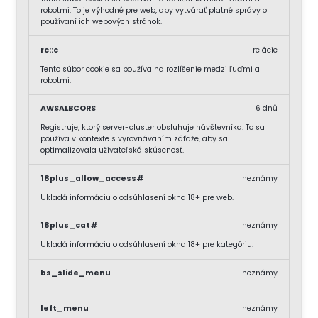
robotmi. To je výhodné pre web, aby vytvárať platné správy o
používaní ich webových stránok.
rc::c
relácie
Tento súbor cookie sa používa na rozlíšenie medzi ľuďmi a
robotmi.
AWSALBCORS
6 dnů
Registruje, ktorý server-cluster obsluhuje návštevníka. To sa
používa v kontexte s vyrovnávaním záťaže, aby sa
optimalizovala užívateľská skúsenosť.
18plus_allow_access#
neznámy
Ukladá informáciu o odsúhlasení okna 18+ pre web.
18plus_cat#
neznámy
Ukladá informáciu o odsúhlasení okna 18+ pre kategóriu.
bs_slide_menu
neznámy
left_menu
neznámy