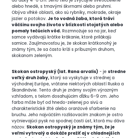
do dĺžky 4–6 cm. Jeho telo je zvyčajne svetlozelené
alebo hnedé, s tmavými škvrnami alebo pruhmi.
Obýva vlhké oblasti, ako sú rybníky, mokrade, okraje
jazier a potokov.
Je to vodná žaba, ktorá trávi
väčšinu svojho života v blízkosti stojatých alebo
pomaly tečúcich vôd.
Rozmnožuje sa na jar, keď
samce vydávajú krátke krákanie, ktoré prilákajú
samice. Zaujímavosťou je, že skokan krátkonohý je
známy tým, že sa často kríži s príbuzným druhom,
skokanom zeleným.
Skokan ostropyský (lat. Rana arvalis)
- je
stredne
veľký druh žaby,
ktorý sa vyskytuje v strednej a
východnej Európe, vrátane niektorých oblastí Ruska a
Škandinávie. Tento druh je známy svojím výrazným
vzhľadom, s telom dosahujúcim dĺžku 6–9 cm. Jeho
farba môže byť od hnedo-zelenej po sivú a
charakteristické žlté alebo oranžové sfarbenie na
bruchu. Jeho najväčším rozlišovacím znakom je ostro
vyčnievajúci pysk na spodnej časti úst, ktorá mu dáva
názov.
Skokan ostropyský je známy tým, že je
veľmi vytrvalý a dokáže prežiť aj v chladnejších