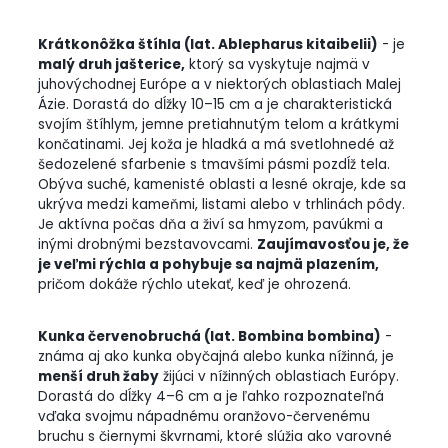
Krátkonôžka štíhla (lat. Ablepharus kitaibelii)
- je
malý druh jašterice,
ktorý sa vyskytuje najmä v
juhovýchodnej Európe a v niektorých oblastiach Malej
Ázie. Dorastá do dĺžky 10–15 cm a je charakteristická
svojím štíhlym, jemne pretiahnutým telom a krátkymi
končatinami. Jej koža je hladká a má svetlohnedé až
šedozelené sfarbenie s tmavšími pásmi pozdĺž tela.
Obýva suché, kamenisté oblasti a lesné okraje, kde sa
ukrýva medzi kameňmi, listami alebo v trhlinách pôdy.
Je aktívna počas dňa a živí sa hmyzom, pavúkmi a
inými drobnými bezstavovcami.
Zaujímavosťou je, že
je veľmi rýchla a pohybuje sa najmä plazením,
pričom dokáže rýchlo utekať, keď je ohrozená.
Kunka červenobruchá (lat. Bombina bombina)
-
známa aj ako kunka obyčajná alebo kunka nížinná, je
menší druh žaby
žijúci v nížinných oblastiach Európy.
Dorastá do dĺžky 4–6 cm a je ľahko rozpoznateľná
vďaka svojmu nápadnému oranžovo-červenému
bruchu s čiernymi škvrnami, ktoré slúžia ako varovné