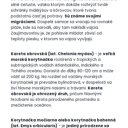
silné čeľuste, vďaka ktorým dokáže rozhrýzť tvrdé
schránky mäkkýšov a kôrovcov, ktoré tvoria
podstatnú časť jej potravy.
Sú známe svojimi
migráciami.
Dospelé samice sa vracajú na rovnaké
pláže, kde sa narodili, aby tam nakládli vajcia.
Zaujímavosťou je, že pohlavie mláďat závisí od
teploty piesku, v ktorom sa vajcia vyvíjajú.
Kareta obrovská (lat. Chelonia mydas)
- je
veľká
morská korytnačka
rozšírená v tropických a
subtropických vodách Atlantického, Indického a
Tichého oceánu. Dorastá do dĺžky 80–120 cm a môže
vážiť až 200 kg. Na rozdiel od väčšiny morských
korytnačiek je prevažne bylinožravá, v dospelosti sa
živí hlavne morskými riasami a trávami.
Kareta
obrovská je ohrozený druh,
pričom hlavnými
hrozbami sú strata prirodzeného prostredia a
znečistenie oceánov.
Korytnačka močiarna alebo korytnačka bahenná
(lat. Emys orbicularis)
- je
jediný prirodzene sa