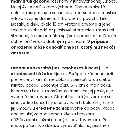
malý druh gekóna
rozšírený v juhovýchodnej Európe,
Malej Ázii a na Blízkom východe. Obýva skalnaté
oblasti, múry, ruiny a suché lesy, kde sa dobre maskuje
vďaka svojmu drsnému, hrboľatému povrchu tela.
Dosahuje dĺžku okolo 10 cm vrátane chvosta a jeho
telo má sivohnedé až pieskové sfarbenie s tmavšími
škvrnami, čo mu pomáha splývať s prostredím. Dokáže
dobre liezť vďaka drobným pazúrikom.
V prípade
ohrozenia môže odhodiť chvost, ktorý mu neskôr
dorastie.
Hrabavka škvrnitá (lat. Pelobates fuscus)
- je
stredne veľká žaba
žijúca v Európe a západnej Ázii,
preferuje vlhké nížinné oblasti s piesočnatou alebo
hlinitou pôdou. Dosahuje dĺžku 5–8 cm a má hladkú,
hnedosivú kožu s tmavými škvrnami, čo jej poskytuje
výborné maskovanie. Charakteristickým znakom sú
silné zadné končatiny s rohovitými hrbolčekmi, ktoré
jej umožňujú efektívne zahrabávanie do pôdy. Počas
dňa sa ukrýva pod zemou. Živí sa hmyzom,
dážďovkami a inými drobnými bezstavovcami. Pri
nebezpečenstve dokáže vydávať hlasné, piskľavé