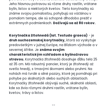
Jeho hlavnou potravou sú rôzne druhy rastlín, vrátane
bylín, listov a niektorých kvetov. Tieto korytnačky sú
známe svojou pomalosťou, pohybujú sa väčšinou v
pomalom tempe, ale sú schopné dlhodobo prežiť v
extrémnych podmienkach.
Dožívajú sa až 80 rokov.
Korytnačka žltohnedá (lat. Testudo graeca)
- je
druh suchozemskej korytnačky,
ktorá sa vyskytuje
predovšetkým v južnej Európe, na Blízkom východe a v
severnej Afrike. Je
známa svojím
charakteristickým vzhľadom a bylinožravou
stravou.
Korytnačka žltohnedá dosahuje dĺžku tela 25
až 35 cm. Má robustný pancier, ktorý je žltohnedý až
svetlo hnedý, s tmavými škvrnami alebo pruhmi. Na
nohách má tvrdé a silné pazúry, ktoré jej pomáhajú pri
pohybe po skalnatých alebo suchých oblastiach.
Korytnačky žltohnedé obývajú suché, skalnaté oblasti,
kde sa živia rôznymi druhmi rastlín, vrátane bylín,
kvetov, trávy a listov.
--