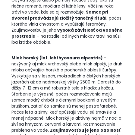
Obýva stojaté alebo pomaly tečúce vody, ako sú
riečne ramená, močiare či lužné lesy. Väčšinu roka
trávi vo vode, kde sa aj rozmnožuje.
Samce pri
dvorení predvádzajú zložitý tanečný rituál,
počas
ktorého vlnia chvostom a vypúšťajú feromóny.
Zaujímavosťou je jeho
vysoká závislosť od vodného
prostredia
– na rozdiel od iných mlokov trávi na súši
iba krátke obdobie.
Mlok horský (lat. Ichthyosaura alpestris)
-
nazývaný aj mlok vrchovský alebo mlok alpský, je druh
mloka obývajúci horské a podhorské oblasti Európy.
Vyskytuje sa v lesoch, mokradiach a čistých horských
jazerách až do nadmorskej výšky 2500 m. Dorastá do
dĺžky 7–12 cm a má robustné telo s hladkou kožou.
Sfarbenie je výrazné, počas rozmnožovania majú
samce modrý chrbát s čiernymi bodkami a svetlým
bruškom, zatiaľ čo samice sú menej pestrofarebné.
Počas leta a zimy, keď opúšťajú vodu, sú tmavšie a
menej nápadné. Mlok horský je aktívny najmä v noci a
živí sa hmyzom, červami a larvami. Rozmnožovanie
prebieha vo vode.
Zaujímavosťou je jeho odolnosť