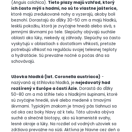
(Anguis colchica).
Tieto plazy majú vzhľad, ktorý
ich často mýli s hadmi, no sú to vlastne jašterice,
ktoré majú zredukované nohy a vyzerajú, akoby boli
beznohí. Dorastajú do dĺžky 30–50 cm a majú hladkú,
lesklú pokožku, ktorá je zvyčajne hnedá alebo sivá, s
jemnými škvrnami po tele. Slepúchy obývajú suchšie
oblasti ako lúky, niekedy aj záhrady. Slepúchy sa často
vyskytujú v oblastiach s dostatkom vlhkosti, pretože
potrebujú vlhkosť na reguláciu svojej telesnej teploty
a hydratácie. Sú prevažne nočné a počas dňa sa
schovávajú.
Užovka hladká (lat. Coronella austriaca)
-
nazývaná aj štíhlovka hladká, je
nejedovatý had
rozšírený v Európe a časti Ázie.
Dorastá do dĺžky
50–80 cm a má štíhle telo s hladkými šupinami, ktoré
sú zvyčajne hnedé, sivé alebo medené s tmavými
škvrnami. Typickým znakom je tmavý pás tiahnuci sa
od oka cez boky hlavy až k telu. Táto užovka obýva
suché a slnečné biotopy, ako sú kamenisté svahy,
lesné okraje a lúky. Na rozdiel od vodných užoviek sa
zdržiava prevažne na súši. Aktívna je hlavne cez deň a