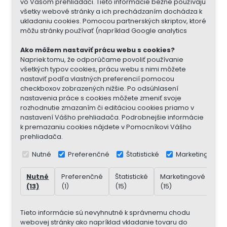
vo Vašom prehliadači. Tieto informácie bežne používajú
všetky webové stránky a ich prechádzaním dochádza k
ukladaniu cookies. Pomocou partnerských skriptov, ktoré
môžu stránky používať (napríklad Google analytics
Ako môžem nastaviť prácu webu s cookies?
Napriek tomu, že odporúčame povoliť používanie
všetkých typov cookies, prácu webu s nimi môžete
nastaviť podľa vlastných preferencií pomocou
checkboxov zobrazených nižšie. Po odsúhlasení
nastavenia práce s cookies môžete zmeniť svoje
rozhodnutie zmazaním či editáciou cookies priamo v
nastavení Vášho prehliadača. Podrobnejšie informácie
k premazaniu cookies nájdete v Pomocníkovi Vášho
prehliadača.
Nutné
Preferenčné
Štatistické
Marketingové
Nutné
Preferenčné
Štatistické
Marketingové
Ne
(13)
(1)
(15)
(15)
(7)
Tieto informácie sú nevyhnutné k správnemu chodu
webovej stránky ako napríklad vkladanie tovaru do