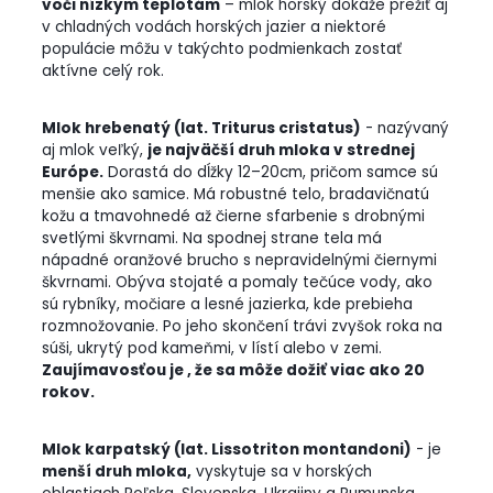
voči nízkym teplotám
– mlok horský dokáže prežiť aj
v chladných vodách horských jazier a niektoré
populácie môžu v takýchto podmienkach zostať
aktívne celý rok.
Mlok hrebenatý (lat. Triturus cristatus)
- nazývaný
aj mlok veľký,
je najväčší druh mloka v strednej
Európe.
Dorastá do dĺžky 12–20cm, pričom samce sú
menšie ako samice. Má robustné telo, bradavičnatú
kožu a tmavohnedé až čierne sfarbenie s drobnými
svetlými škvrnami. Na spodnej strane tela má
nápadné oranžové brucho s nepravidelnými čiernymi
škvrnami. Obýva stojaté a pomaly tečúce vody, ako
sú rybníky, močiare a lesné jazierka, kde prebieha
rozmnožovanie. Po jeho skončení trávi zvyšok roka na
súši, ukrytý pod kameňmi, v lístí alebo v zemi.
Zaujímavosťou je , že sa môže dožiť viac ako 20
rokov.
Mlok karpatský (lat. Lissotriton montandoni)
- je
menší druh mloka,
vyskytuje sa v horských