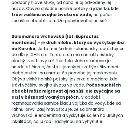
podobný hlave šťuky, od čoho je aj odvodený jej
názov. Obýva chladné horské potoky a jazierka, kde
trávi väčšinu svojho života vo vode,
no počas
suchších období sa môže pohybovať aj na súši.
Salamandra vrchovská (lat. Euproctus
montanus)
- je
druh mloka, ktorý sa vyskytuje iba
na Korzike.
Je to menší druh salamandry, dorastajúci
do dĺžky 10–15 cm. Tento druh má charakteristický
plochý tvar hlavy a štíhle telo. Jeho sfarbenie je
hnedé až čierne, často s jemnými svetlými škvrnami
alebo pruhmi na chrbte, čo pomáha jej maskovaniu.
Obýva vlhké horské potoky, jazierka a močiare, kde
trávi väčšinu svojho života vo vode.
Počas suchších
období môže migrovať aj na súš, ale zvyčajne sa
drží v blízkosti vodných plôch.
V období
rozmnožovania samice kladú vajíčka do vody, kde sa
liahnu larvy. Zaujímavosťou je, že salamandra
vrchovská je endemitná a vyskytuje sa len na určitých
lokalitách, čo ju robí náchylnou na vyhynutie.