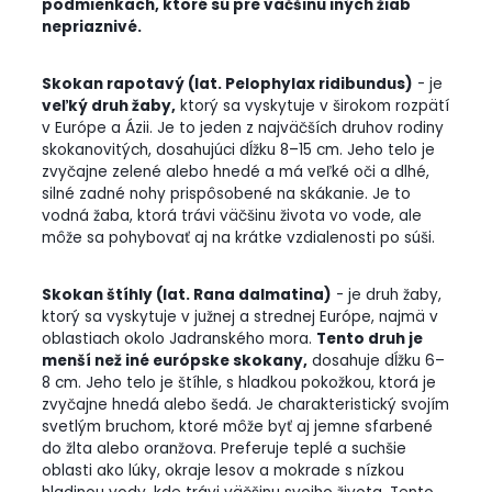
podmienkach, ktoré sú pre väčšinu iných žiab
nepriaznivé.
Skokan rapotavý (lat. Pelophylax ridibundus)
- je
veľký druh žaby,
ktorý sa vyskytuje v širokom rozpätí
v Európe a Ázii. Je to jeden z najväčších druhov rodiny
skokanovitých, dosahujúci dĺžku 8–15 cm. Jeho telo je
zvyčajne zelené alebo hnedé a má veľké oči a dlhé,
silné zadné nohy prispôsobené na skákanie. Je to
vodná žaba, ktorá trávi väčšinu života vo vode, ale
môže sa pohybovať aj na krátke vzdialenosti po súši.
Skokan štíhly (lat. Rana dalmatina)
- je druh žaby,
ktorý sa vyskytuje v južnej a strednej Európe, najmä v
oblastiach okolo Jadranského mora.
Tento druh je
menší než iné európske skokany,
dosahuje dĺžku 6–
8 cm. Jeho telo je štíhle, s hladkou pokožkou, ktorá je
zvyčajne hnedá alebo šedá. Je charakteristický svojím
svetlým bruchom, ktoré môže byť aj jemne sfarbené
do žlta alebo oranžova. Preferuje teplé a suchšie
oblasti ako lúky, okraje lesov a mokrade s nízkou