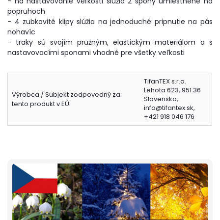
- na nastavovanie veľkosti slúžia 2 spony umiestnené na
popruhoch
- 4 zubkovité klipy slúžia na jednoduché pripnutie na pás
nohavíc
- traky sú svojím pružným, elastickým materiálom a s
nastavovacími sponami vhodné pre všetky veľkosti
TifanTEX s.r.o.
Lehota 623, 951 36
Výrobca / Subjekt zodpovedný za
Slovensko,
tento produkt v EÚ:
info@tifantex.sk,
+421 918 046 176