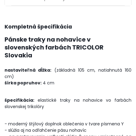
Kompletná špecifikácia
Pánske traky na nohavice v
slovenských farbách TRICOLOR
Slovakia
nastaviteľná dĺžka:
(základná 105 cm, natiahnutá 160
cm)
šírka popruhov:
4 cm
špecifikácia:
elastické traky na nohavice vo farbách
slovenskej trikolóry
- moderný štýlový doplnok oblečenia v tvare písmena Y
- slúžia aj na odľahčenie pásu nohavíc