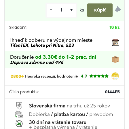
-
+
ks
Skladom:
18 ks
Číslo produktu:
0144E5