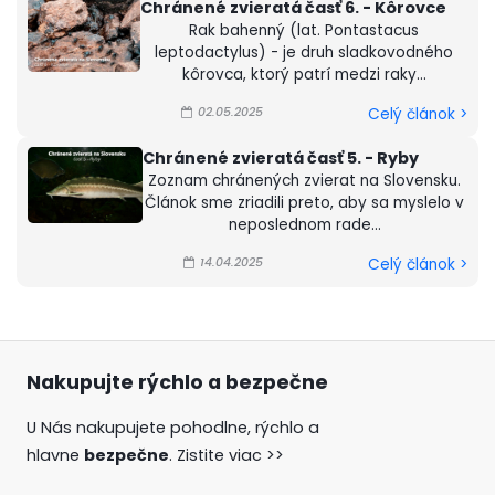
Chránené zvieratá časť 6. - Kôrovce
Rak bahenný (lat. Pontastacus
leptodactylus) - je druh sladkovodného
kôrovca, ktorý patrí medzi raky...
02.05.2025
Celý článok >
Chránené zvieratá časť 5. - Ryby
Zoznam chránených zvierat na Slovensku.
Článok sme zriadili preto, aby sa myslelo v
neposlednom rade...
14.04.2025
Celý článok >
Nakupujte rýchlo a bezpečne
U Nás nakupujete pohodlne, rýchlo a
hlavne
bezpečne
.
Zistite viac >>