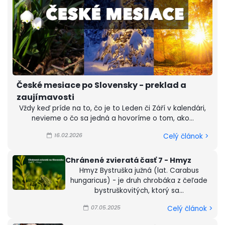
České mesiace po Slovensky - preklad a
zaujímavosti
Vždy keď príde na to, čo je to Leden či Září v kalendári,
nevieme o čo sa jedná a hovoríme o tom, ako...
16.02.2026
Celý článok >
Chránené zvieratá časť 7 - Hmyz
Hmyz Bystruška južná (lat. Carabus
hungaricus) - je druh chrobáka z čeľade
bystruškovitých, ktorý sa...
07.05.2025
Celý článok >