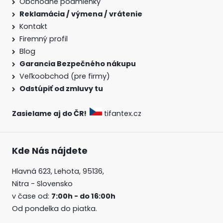
Obchodné podmienky
Reklamácia / výmena / vrátenie
Kontakt
Firemný profil
Blog
Garancia Bezpečného nákupu
Veľkoobchod (pre firmy)
Odstúpiť od zmluvy tu
Zasielame aj do ČR!
tifantex.cz
Kde Nás nájdete
Hlavná 623, Lehota, 95136,
Nitra - Slovensko
v čase od:
7:00h - do 16:00h
Od pondelka do piatka.