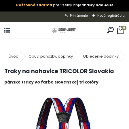
Poštovné zdarma
pre všetky objednávky
nad 49€
Prihlásenie
Nová registrácia
0
Úvod
Obuv, ponožky, doplnky
Oblečenie doplnky
Traky na nohavice TRICOLOR Slovakia
pánske traky vo farbe slovenskej trikolóry